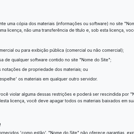
e uma cópia dos materiais (informações ou software) no site "Nome 
ma licença, não uma transferência de título e, sob esta licença, v
omercial ou para exibição pública (comercial ou não comercial);
sa de qualquer software contido no site "Nome do Site";
as notações de propriedade dos materiais; ou
'espelhe' os materiais em qualquer outro servidor.
 você violar alguma dessas restrições e poderá ser rescindida por 
desta licença, você deve apagar todos os materiais baixados em su
e
ornecidos 'como estão'. "Nome do Site" não oferece garantias, expre