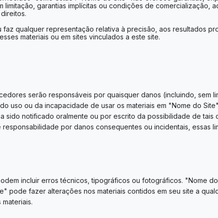
em limitação, garantias implícitas ou condições de comercialização,
direitos.
faz qualquer representação relativa à precisão, aos resultados prov
sses materiais ou em sites vinculados a este site.
dores serão responsáveis ​​por quaisquer danos (incluindo, sem l
 do uso ou da incapacidade de usar os materiais em "Nome do Sit
 sido notificado oralmente ou por escrito da possibilidade de tai
 de responsabilidade por danos consequentes ou incidentais, essas 
podem incluir erros técnicos, tipográficos ou fotográficos. "Nome d
ite" pode fazer alterações nos materiais contidos em seu site a qua
materiais.